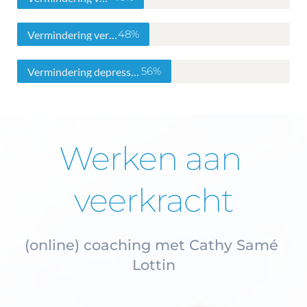
48%
Vermindering vermoeidheid
56%
Vermindering depressiviteit
Werken aan 
veerkracht
(online) coaching met Cathy Samé 
Lottin