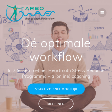
Dé optimale
workflow
In 7 lessen met het Heartmath Stress Reductie
Programma via (online) coaching
START ZO SNEL MOGELIJK
MEER INFO